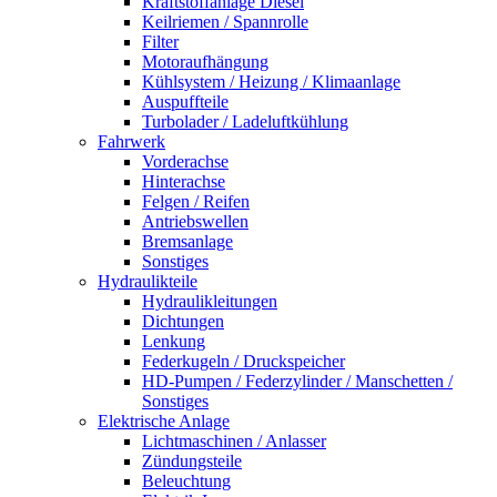
Kraftstoffanlage Diesel
Keilriemen / Spannrolle
Filter
Motoraufhängung
Kühlsystem / Heizung / Klimaanlage
Auspuffteile
Turbolader / Ladeluftkühlung
Fahrwerk
Vorderachse
Hinterachse
Felgen / Reifen
Antriebswellen
Bremsanlage
Sonstiges
Hydraulikteile
Hydraulikleitungen
Dichtungen
Lenkung
Federkugeln / Druckspeicher
HD-Pumpen / Federzylinder / Manschetten /
Sonstiges
Elektrische Anlage
Lichtmaschinen / Anlasser
Zündungsteile
Beleuchtung