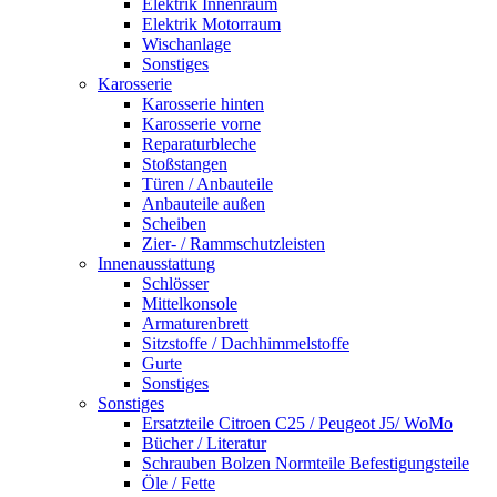
Elektrik Innenraum
Elektrik Motorraum
Wischanlage
Sonstiges
Karosserie
Karosserie hinten
Karosserie vorne
Reparaturbleche
Stoßstangen
Türen / Anbauteile
Anbauteile außen
Scheiben
Zier- / Rammschutzleisten
Innenausstattung
Schlösser
Mittelkonsole
Armaturenbrett
Sitzstoffe / Dachhimmelstoffe
Gurte
Sonstiges
Sonstiges
Ersatzteile Citroen C25 / Peugeot J5/ WoMo
Bücher / Literatur
Schrauben Bolzen Normteile Befestigungsteile
Öle / Fette