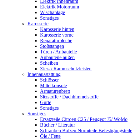
Elektrik Innenraum
Elektrik Motorraum
Wischanlage
Sonstiges
Karosserie
Karosserie hinten
Karosserie vorne
Reparaturbleche
Stoßstangen
Türen / Anbauteile
Anbauteile außen
Scheiben
Zier- / Rammschutzleisten
Innenausstattung
Schlösser
Mittelkonsole
Armaturenbrett
Sitzstoffe / Dachhimmelstoffe
Gurte
Sonstiges
Sonstiges
Ersatzteile Citroen C25 / Peugeot J5/ WoMo
Bücher / Literatur
Schrauben Bolzen Normteile Befestigungsteile
Öle / Fette