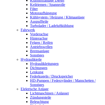
Kraftstoffanlage Diesel
Keilriemen / Spannrolle
Filter
Motoraufhängung
Kühlsystem / Heizung / Klimaanlage
Auspuffteile
Turbolader / Ladeluftkühlung
Fahrwerk
Vorderachse
Hinterachse
Felgen / Reifen
Antriebswellen
Bremsanlage
Sonstiges
Hydraulikteile
Hydraulikleitungen
Dichtungen
Lenkung
Federkugeln / Druckspeicher
HD-Pumpen / Federzylinder / Manschetten /
Sonstiges
Elektrische Anlage
Lichtmaschinen / Anlasser
Zündungsteile
Beleuchtung