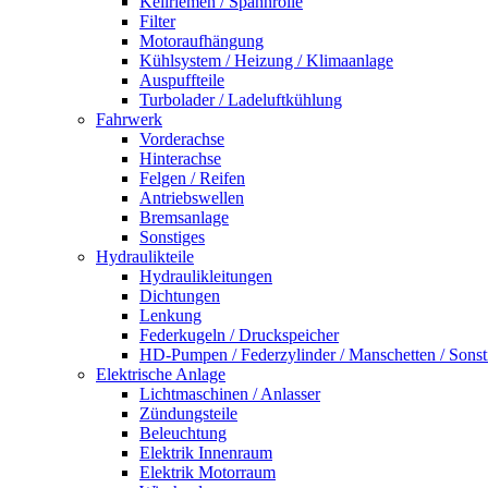
Keilriemen / Spannrolle
Filter
Motoraufhängung
Kühlsystem / Heizung / Klimaanlage
Auspuffteile
Turbolader / Ladeluftkühlung
Fahrwerk
Vorderachse
Hinterachse
Felgen / Reifen
Antriebswellen
Bremsanlage
Sonstiges
Hydraulikteile
Hydraulikleitungen
Dichtungen
Lenkung
Federkugeln / Druckspeicher
HD-Pumpen / Federzylinder / Manschetten / Sonst
Elektrische Anlage
Lichtmaschinen / Anlasser
Zündungsteile
Beleuchtung
Elektrik Innenraum
Elektrik Motorraum