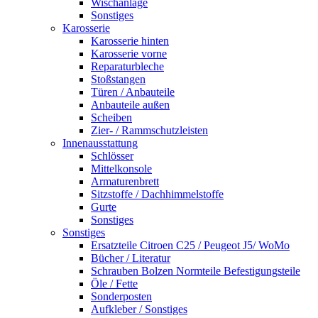
Wischanlage
Sonstiges
Karosserie
Karosserie hinten
Karosserie vorne
Reparaturbleche
Stoßstangen
Türen / Anbauteile
Anbauteile außen
Scheiben
Zier- / Rammschutzleisten
Innenausstattung
Schlösser
Mittelkonsole
Armaturenbrett
Sitzstoffe / Dachhimmelstoffe
Gurte
Sonstiges
Sonstiges
Ersatzteile Citroen C25 / Peugeot J5/ WoMo
Bücher / Literatur
Schrauben Bolzen Normteile Befestigungsteile
Öle / Fette
Sonderposten
Aufkleber / Sonstiges