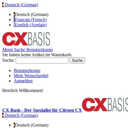
Deutsch (German)
Deutsch (German)
Français (French)
English (Anglais)
Menü
Suche
Benutzerkonto
Sie haben keine Artikel im Warenkorb.
Suche:
Suche
Benutzerkonto
Mein Wunschzettel
Anmelden
Herzlich Willkommen!
CX-Basis - Der Spezialist für Citroen CX
Deutsch (German)
Deutsch (German)