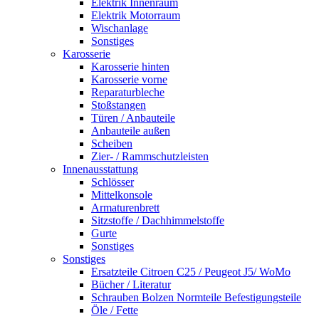
Elektrik Innenraum
Elektrik Motorraum
Wischanlage
Sonstiges
Karosserie
Karosserie hinten
Karosserie vorne
Reparaturbleche
Stoßstangen
Türen / Anbauteile
Anbauteile außen
Scheiben
Zier- / Rammschutzleisten
Innenausstattung
Schlösser
Mittelkonsole
Armaturenbrett
Sitzstoffe / Dachhimmelstoffe
Gurte
Sonstiges
Sonstiges
Ersatzteile Citroen C25 / Peugeot J5/ WoMo
Bücher / Literatur
Schrauben Bolzen Normteile Befestigungsteile
Öle / Fette