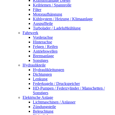
Kraftstoffanlage Diesel
Keilriemen / Spannrolle
Filter
Motoraufhängung
Kühlsystem / Heizung / Klimaanlage
Auspuffteile
Turbolader / Ladeluftkühlung
Fahrwerk
Vorderachse
Hinterachse
Felgen / Reifen
Antriebswellen
Bremsanlage
Sonstiges
Hydraulikteile
Hydraulikleitungen
Dichtungen
Lenkung
Federkugeln / Druckspeicher
HD-Pumpen / Federzylinder / Manschetten /
Sonstiges
Elektrische Anlage
Lichtmaschinen / Anlasser
Zündungsteile
Beleuchtung