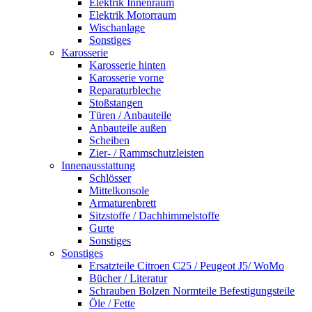
Elektrik Innenraum
Elektrik Motorraum
Wischanlage
Sonstiges
Karosserie
Karosserie hinten
Karosserie vorne
Reparaturbleche
Stoßstangen
Türen / Anbauteile
Anbauteile außen
Scheiben
Zier- / Rammschutzleisten
Innenausstattung
Schlösser
Mittelkonsole
Armaturenbrett
Sitzstoffe / Dachhimmelstoffe
Gurte
Sonstiges
Sonstiges
Ersatzteile Citroen C25 / Peugeot J5/ WoMo
Bücher / Literatur
Schrauben Bolzen Normteile Befestigungsteile
Öle / Fette