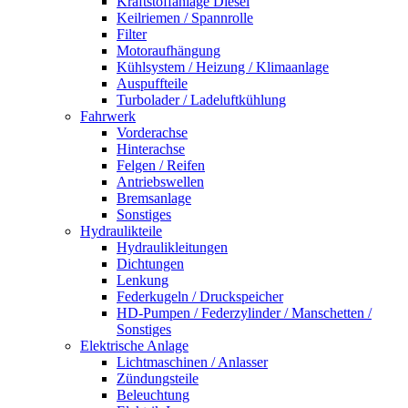
Kraftstoffanlage Diesel
Keilriemen / Spannrolle
Filter
Motoraufhängung
Kühlsystem / Heizung / Klimaanlage
Auspuffteile
Turbolader / Ladeluftkühlung
Fahrwerk
Vorderachse
Hinterachse
Felgen / Reifen
Antriebswellen
Bremsanlage
Sonstiges
Hydraulikteile
Hydraulikleitungen
Dichtungen
Lenkung
Federkugeln / Druckspeicher
HD-Pumpen / Federzylinder / Manschetten /
Sonstiges
Elektrische Anlage
Lichtmaschinen / Anlasser
Zündungsteile
Beleuchtung