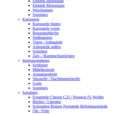
Elektrik Innenraum
Elektrik Motorraum
Wischanlage
Sonstiges
Karosserie
Karosserie hinten
Karosserie vorne
Reparaturbleche
Stoßstangen
Türen / Anbauteile
Anbauteile außen
Scheiben
Zier- / Rammschutzleisten
Innenausstattung
Schlösser
Mittelkonsole
Armaturenbrett
Sitzstoffe / Dachhimmelstoffe
Gurte
Sonstiges
Sonstiges
Ersatzteile Citroen C25 / Peugeot J5/ WoMo
Bücher / Literatur
Schrauben Bolzen Normteile Befestigungsteile
Öle / Fette