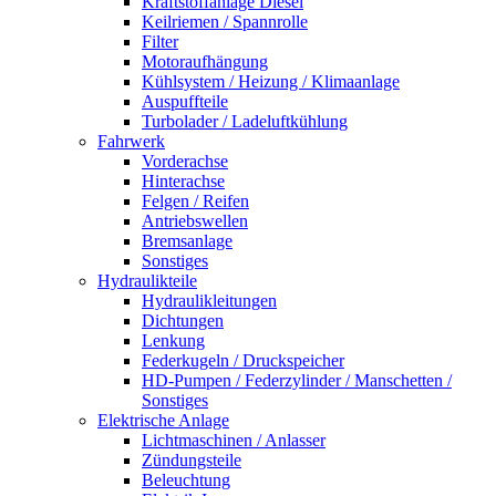
Kraftstoffanlage Diesel
Keilriemen / Spannrolle
Filter
Motoraufhängung
Kühlsystem / Heizung / Klimaanlage
Auspuffteile
Turbolader / Ladeluftkühlung
Fahrwerk
Vorderachse
Hinterachse
Felgen / Reifen
Antriebswellen
Bremsanlage
Sonstiges
Hydraulikteile
Hydraulikleitungen
Dichtungen
Lenkung
Federkugeln / Druckspeicher
HD-Pumpen / Federzylinder / Manschetten /
Sonstiges
Elektrische Anlage
Lichtmaschinen / Anlasser
Zündungsteile
Beleuchtung