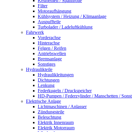
Keilriemen / Spannrolle
Filter
Motoraufhängung
Kühlsystem / Heizung / Klimaanlage
Auspuffteile
Turbolader / Ladeluftkühlung
Fahrwerk
Vorderachse
Hinterachse
Felgen / Reifen
Antriebswellen
Bremsanlage
Sonstiges
Hydraulikteile
Hydraulikleitungen
Dichtungen
Lenkung
Federkugeln / Druckspeicher
HD-Pumpen / Federzylinder / Manschetten / Sonst
Elektrische Anlage
Lichtmaschinen / Anlasser
Zündungsteile
Beleuchtung
Elektrik Innenraum
Elektrik Motorraum