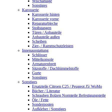
Wischanlage
Sonstiges
Karosserie
Karosserie hinten
Karosserie vorne
Reparaturbleche
Stoßstangen
Türen / Anbauteile
Anbauteile außen
Scheiben
Zier- / Rammschutzleisten
Innenausstattung
Schlösser
Mittelkonsole
Armaturenbrett
Sitzstoffe / Dachhimmelstoffe
Gurte
Sonstiges
Sonstiges
Ersatzteile Citroen C25 / Peugeot J5/ WoMo
Bücher / Literatur
Schrauben Bolzen Normteile Befestigungsteile
Öle / Fette
Sonderposten
Aufkleber / Sonstiges