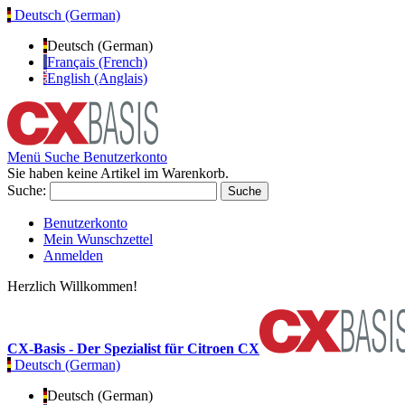
Deutsch (German)
Deutsch (German)
Français (French)
English (Anglais)
Menü
Suche
Benutzerkonto
Sie haben keine Artikel im Warenkorb.
Suche:
Suche
Benutzerkonto
Mein Wunschzettel
Anmelden
Herzlich Willkommen!
CX-Basis - Der Spezialist für Citroen CX
Deutsch (German)
Deutsch (German)