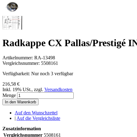
Radkappe CX Pallas/Prestigé 
Artikelnummer:
RA-13498
Vergleichsnummer:
5508161
Verfügbarkeit:
Nur noch 3 verfügbar
216,58 €
Inkl. 19% USt.
,
zzgl.
Versandkosten
Menge
In den Warenkorb
Auf den Wunschzettel
|
Auf die Vergleichsliste
Zusatzinformation
Vergleichsnummer
5508161