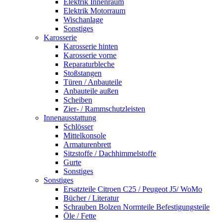
Elektrik Innenraum
Elektrik Motorraum
Wischanlage
Sonstiges
Karosserie
Karosserie hinten
Karosserie vorne
Reparaturbleche
Stoßstangen
Türen / Anbauteile
Anbauteile außen
Scheiben
Zier- / Rammschutzleisten
Innenausstattung
Schlösser
Mittelkonsole
Armaturenbrett
Sitzstoffe / Dachhimmelstoffe
Gurte
Sonstiges
Sonstiges
Ersatzteile Citroen C25 / Peugeot J5/ WoMo
Bücher / Literatur
Schrauben Bolzen Normteile Befestigungsteile
Öle / Fette