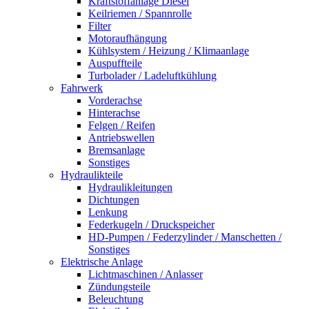
Kraftstoffanlage Diesel
Keilriemen / Spannrolle
Filter
Motoraufhängung
Kühlsystem / Heizung / Klimaanlage
Auspuffteile
Turbolader / Ladeluftkühlung
Fahrwerk
Vorderachse
Hinterachse
Felgen / Reifen
Antriebswellen
Bremsanlage
Sonstiges
Hydraulikteile
Hydraulikleitungen
Dichtungen
Lenkung
Federkugeln / Druckspeicher
HD-Pumpen / Federzylinder / Manschetten /
Sonstiges
Elektrische Anlage
Lichtmaschinen / Anlasser
Zündungsteile
Beleuchtung