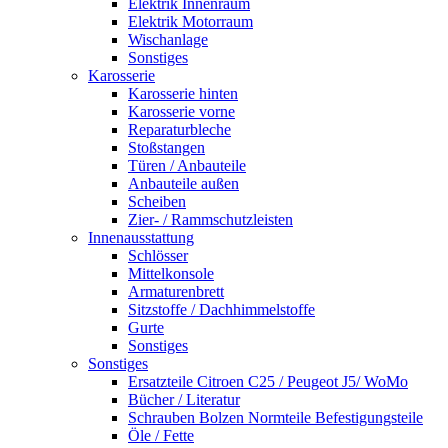
Elektrik Innenraum
Elektrik Motorraum
Wischanlage
Sonstiges
Karosserie
Karosserie hinten
Karosserie vorne
Reparaturbleche
Stoßstangen
Türen / Anbauteile
Anbauteile außen
Scheiben
Zier- / Rammschutzleisten
Innenausstattung
Schlösser
Mittelkonsole
Armaturenbrett
Sitzstoffe / Dachhimmelstoffe
Gurte
Sonstiges
Sonstiges
Ersatzteile Citroen C25 / Peugeot J5/ WoMo
Bücher / Literatur
Schrauben Bolzen Normteile Befestigungsteile
Öle / Fette