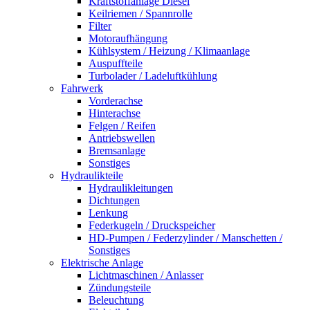
Kraftstoffanlage Diesel
Keilriemen / Spannrolle
Filter
Motoraufhängung
Kühlsystem / Heizung / Klimaanlage
Auspuffteile
Turbolader / Ladeluftkühlung
Fahrwerk
Vorderachse
Hinterachse
Felgen / Reifen
Antriebswellen
Bremsanlage
Sonstiges
Hydraulikteile
Hydraulikleitungen
Dichtungen
Lenkung
Federkugeln / Druckspeicher
HD-Pumpen / Federzylinder / Manschetten /
Sonstiges
Elektrische Anlage
Lichtmaschinen / Anlasser
Zündungsteile
Beleuchtung