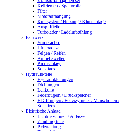
Kraftstoffanlage Diesel
Keilriemen / Spannrolle
Filter
Motoraufhängung
Kühlsystem / Heizung / Klimaanlage
Auspuffteile
Turbolader / Ladeluftkühlung
Fahrwerk
Vorderachse
Hinterachse
Felgen / Reifen
Antriebswellen
Bremsanlage
Sonstiges
Hydraulikteile
Hydraulikleitungen
Dichtungen
Lenkung
Federkugeln / Druckspeicher
HD-Pumpen / Federzylinder / Manschetten /
Sonstiges
Elektrische Anlage
Lichtmaschinen / Anlasser
Zündungsteile
Beleuchtung