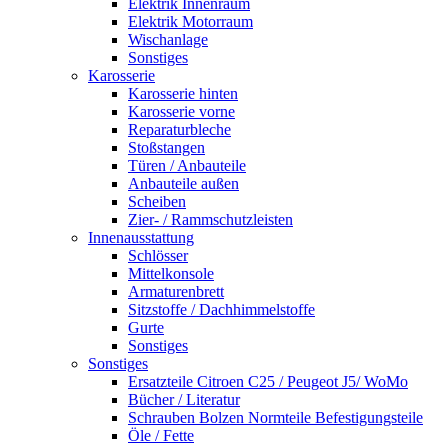
Elektrik Innenraum
Elektrik Motorraum
Wischanlage
Sonstiges
Karosserie
Karosserie hinten
Karosserie vorne
Reparaturbleche
Stoßstangen
Türen / Anbauteile
Anbauteile außen
Scheiben
Zier- / Rammschutzleisten
Innenausstattung
Schlösser
Mittelkonsole
Armaturenbrett
Sitzstoffe / Dachhimmelstoffe
Gurte
Sonstiges
Sonstiges
Ersatzteile Citroen C25 / Peugeot J5/ WoMo
Bücher / Literatur
Schrauben Bolzen Normteile Befestigungsteile
Öle / Fette