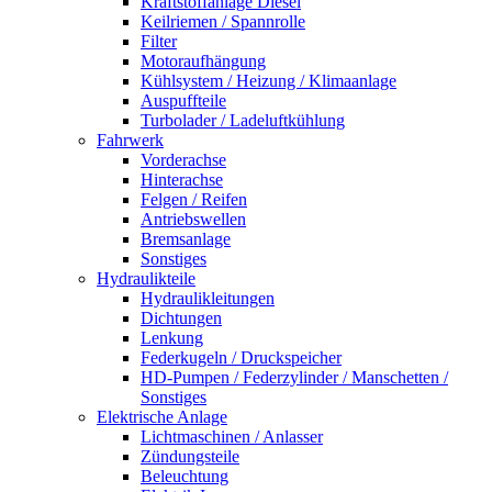
Kraftstoffanlage Diesel
Keilriemen / Spannrolle
Filter
Motoraufhängung
Kühlsystem / Heizung / Klimaanlage
Auspuffteile
Turbolader / Ladeluftkühlung
Fahrwerk
Vorderachse
Hinterachse
Felgen / Reifen
Antriebswellen
Bremsanlage
Sonstiges
Hydraulikteile
Hydraulikleitungen
Dichtungen
Lenkung
Federkugeln / Druckspeicher
HD-Pumpen / Federzylinder / Manschetten /
Sonstiges
Elektrische Anlage
Lichtmaschinen / Anlasser
Zündungsteile
Beleuchtung