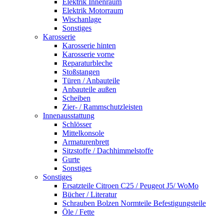
Elektrik Innenraum
Elektrik Motorraum
Wischanlage
Sonstiges
Karosserie
Karosserie hinten
Karosserie vorne
Reparaturbleche
Stoßstangen
Türen / Anbauteile
Anbauteile außen
Scheiben
Zier- / Rammschutzleisten
Innenausstattung
Schlösser
Mittelkonsole
Armaturenbrett
Sitzstoffe / Dachhimmelstoffe
Gurte
Sonstiges
Sonstiges
Ersatzteile Citroen C25 / Peugeot J5/ WoMo
Bücher / Literatur
Schrauben Bolzen Normteile Befestigungsteile
Öle / Fette