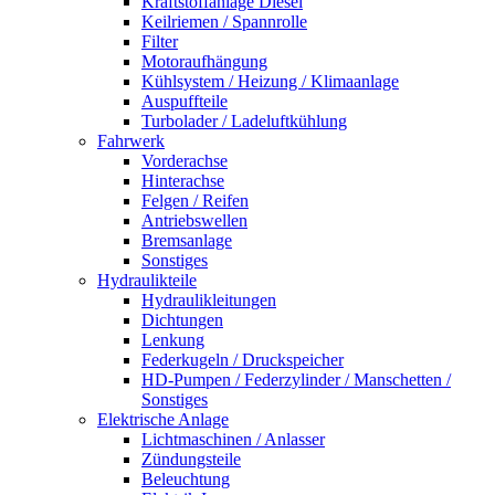
Kraftstoffanlage Diesel
Keilriemen / Spannrolle
Filter
Motoraufhängung
Kühlsystem / Heizung / Klimaanlage
Auspuffteile
Turbolader / Ladeluftkühlung
Fahrwerk
Vorderachse
Hinterachse
Felgen / Reifen
Antriebswellen
Bremsanlage
Sonstiges
Hydraulikteile
Hydraulikleitungen
Dichtungen
Lenkung
Federkugeln / Druckspeicher
HD-Pumpen / Federzylinder / Manschetten /
Sonstiges
Elektrische Anlage
Lichtmaschinen / Anlasser
Zündungsteile
Beleuchtung