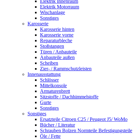
Elektrik Innenraum
Elektrik Motorraum
Wischanlage
Sonstiges
Karosserie
Karosserie hinten
Karosserie vorne
Reparaturbleche
Stoßstangen
Türen / Anbauteile
Anbauteile außen
Scheiben
Zier- / Rammschutzleisten
Innenausstattung
Schlösser
Mittelkonsole
Armaturenbrett
Sitzstoffe / Dachhimmelstoffe
Gurte
Sonstiges
Sonstiges
Ersatzteile Citroen C25 / Peugeot J5/ WoMo
Bücher / Literatur
Schrauben Bolzen Normteile Befestigungsteile
Öle / Fette