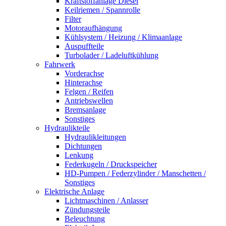
Kraftstoffanlage Diesel
Keilriemen / Spannrolle
Filter
Motoraufhängung
Kühlsystem / Heizung / Klimaanlage
Auspuffteile
Turbolader / Ladeluftkühlung
Fahrwerk
Vorderachse
Hinterachse
Felgen / Reifen
Antriebswellen
Bremsanlage
Sonstiges
Hydraulikteile
Hydraulikleitungen
Dichtungen
Lenkung
Federkugeln / Druckspeicher
HD-Pumpen / Federzylinder / Manschetten /
Sonstiges
Elektrische Anlage
Lichtmaschinen / Anlasser
Zündungsteile
Beleuchtung