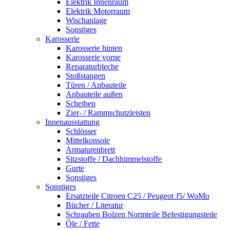
Elektrik Innenraum
Elektrik Motorraum
Wischanlage
Sonstiges
Karosserie
Karosserie hinten
Karosserie vorne
Reparaturbleche
Stoßstangen
Türen / Anbauteile
Anbauteile außen
Scheiben
Zier- / Rammschutzleisten
Innenausstattung
Schlösser
Mittelkonsole
Armaturenbrett
Sitzstoffe / Dachhimmelstoffe
Gurte
Sonstiges
Sonstiges
Ersatzteile Citroen C25 / Peugeot J5/ WoMo
Bücher / Literatur
Schrauben Bolzen Normteile Befestigungsteile
Öle / Fette