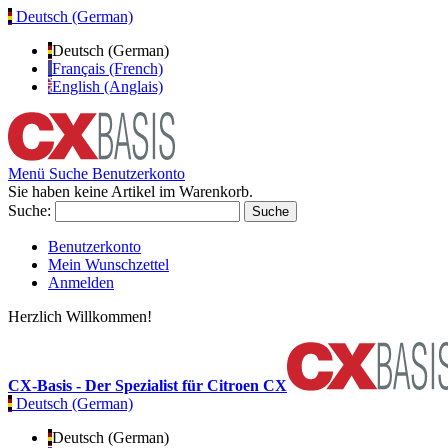
Deutsch (German)
Deutsch (German)
Français (French)
English (Anglais)
Menü
Suche
Benutzerkonto
Sie haben keine Artikel im Warenkorb.
Suche:
Suche
Benutzerkonto
Mein Wunschzettel
Anmelden
Herzlich Willkommen!
CX-Basis - Der Spezialist für Citroen CX
Deutsch (German)
Deutsch (German)