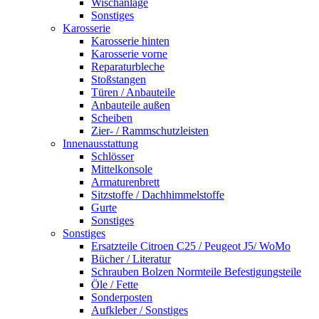
Wischanlage
Sonstiges
Karosserie
Karosserie hinten
Karosserie vorne
Reparaturbleche
Stoßstangen
Türen / Anbauteile
Anbauteile außen
Scheiben
Zier- / Rammschutzleisten
Innenausstattung
Schlösser
Mittelkonsole
Armaturenbrett
Sitzstoffe / Dachhimmelstoffe
Gurte
Sonstiges
Sonstiges
Ersatzteile Citroen C25 / Peugeot J5/ WoMo
Bücher / Literatur
Schrauben Bolzen Normteile Befestigungsteile
Öle / Fette
Sonderposten
Aufkleber / Sonstiges