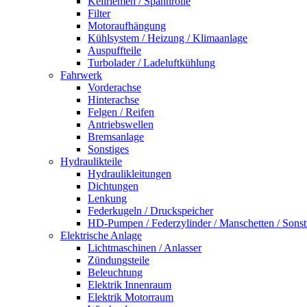
Keilriemen / Spannrolle
Filter
Motoraufhängung
Kühlsystem / Heizung / Klimaanlage
Auspuffteile
Turbolader / Ladeluftkühlung
Fahrwerk
Vorderachse
Hinterachse
Felgen / Reifen
Antriebswellen
Bremsanlage
Sonstiges
Hydraulikteile
Hydraulikleitungen
Dichtungen
Lenkung
Federkugeln / Druckspeicher
HD-Pumpen / Federzylinder / Manschetten / Sonst
Elektrische Anlage
Lichtmaschinen / Anlasser
Zündungsteile
Beleuchtung
Elektrik Innenraum
Elektrik Motorraum