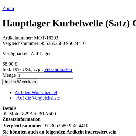
Zoom
Hauptlager Kurbelwelle (Satz)
Artikelnummer:
MOT-16293
Vergleichsnummer:
9553652580 95624410
Verfügbarkeit:
Auf Lager
68,90 €
Inkl. 19% USt.
,
zzgl.
Versandkosten
Menge
In den Warenkorb
Auf den Wunschzettel
|
Auf die Vergleichsliste
Details
für Motor 829A + J6TA500
Zusatzinformation
Vergleichsnummer
9553652580 95624410
Sie könnten auch an folgenden Artikeln interessiert sein