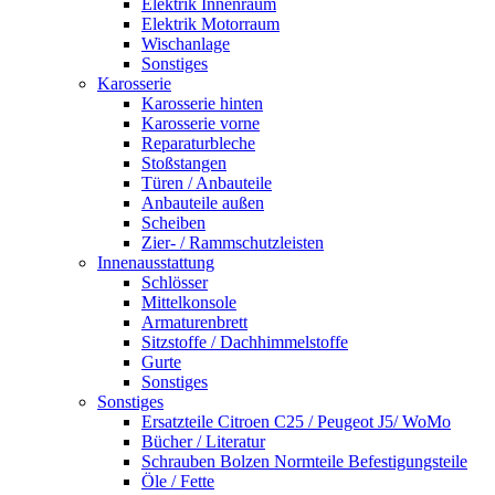
Elektrik Innenraum
Elektrik Motorraum
Wischanlage
Sonstiges
Karosserie
Karosserie hinten
Karosserie vorne
Reparaturbleche
Stoßstangen
Türen / Anbauteile
Anbauteile außen
Scheiben
Zier- / Rammschutzleisten
Innenausstattung
Schlösser
Mittelkonsole
Armaturenbrett
Sitzstoffe / Dachhimmelstoffe
Gurte
Sonstiges
Sonstiges
Ersatzteile Citroen C25 / Peugeot J5/ WoMo
Bücher / Literatur
Schrauben Bolzen Normteile Befestigungsteile
Öle / Fette