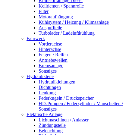
Kraftstoffanlage Diesel
Keilriemen / Spannrolle
Filter
Motoraufhängung
Kühlsystem / Heizung / Klimaanlage
Auspuffteile
Turbolader / Ladeluftkühlung
Fahrwerk
Vorderachse
Hinterachse
Felgen / Reifen
Antriebswellen
Bremsanlage
Sonstiges
Hydraulikteile
Hydraulikleitungen
Dichtungen
Lenkung
Federkugeln / Druckspeicher
HD-Pumpen / Federzylinder / Manschetten /
Sonstiges
Elektrische Anlage
Lichtmaschinen / Anlasser
Zündungsteile
Beleuchtung