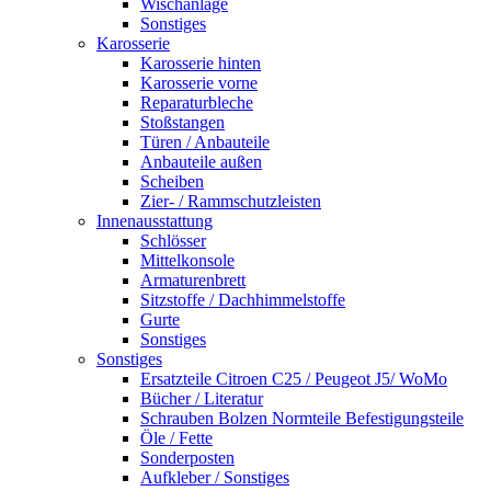
Wischanlage
Sonstiges
Karosserie
Karosserie hinten
Karosserie vorne
Reparaturbleche
Stoßstangen
Türen / Anbauteile
Anbauteile außen
Scheiben
Zier- / Rammschutzleisten
Innenausstattung
Schlösser
Mittelkonsole
Armaturenbrett
Sitzstoffe / Dachhimmelstoffe
Gurte
Sonstiges
Sonstiges
Ersatzteile Citroen C25 / Peugeot J5/ WoMo
Bücher / Literatur
Schrauben Bolzen Normteile Befestigungsteile
Öle / Fette
Sonderposten
Aufkleber / Sonstiges