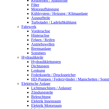
Keilriemen / Spannrolle
Filter
Motoraufhängung
Kühlsystem / Heizung / Klimaanlage
Auspuffteile
Turbolader / Ladeluftkühlung
Fahrwerk
Vorderachse
Hinterachse
Felgen / Reifen
Antriebswellen
Bremsanlage
Sonstiges
Hydraulikteile
Hydraulikleitungen
Dichtungen
Lenkung
Federkugeln / Druckspeicher
HD-Pumpen / Federzylinder / Manschetten / Sonst
Elektrische Anlage
Lichtmaschinen / Anlasser
Zündungsteile
Beleuchtung
Elektrik Innenraum
Elektrik Motorraum