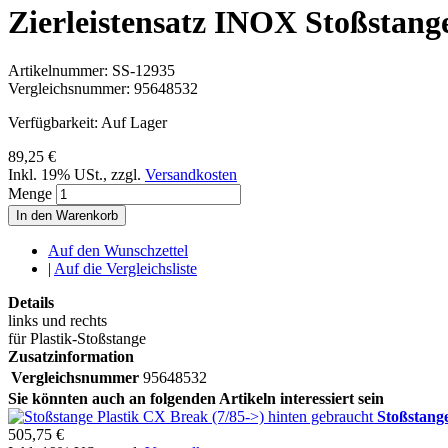
Zierleistensatz INOX Stoßstan
Artikelnummer:
SS-12935
Vergleichsnummer:
95648532
Verfügbarkeit:
Auf Lager
89,25 €
Inkl. 19% USt.
,
zzgl.
Versandkosten
Menge
In den Warenkorb
Auf den Wunschzettel
|
Auf die Vergleichsliste
Details
links und rechts
für Plastik-Stoßstange
Zusatzinformation
Vergleichsnummer
95648532
Sie könnten auch an folgenden Artikeln interessiert sein
Stoßstange
505,75 €