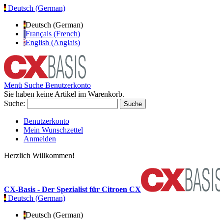
Deutsch (German)
Deutsch (German)
Français (French)
English (Anglais)
Menü
Suche
Benutzerkonto
Sie haben keine Artikel im Warenkorb.
Suche:
Suche
Benutzerkonto
Mein Wunschzettel
Anmelden
Herzlich Willkommen!
CX-Basis - Der Spezialist für Citroen CX
Deutsch (German)
Deutsch (German)