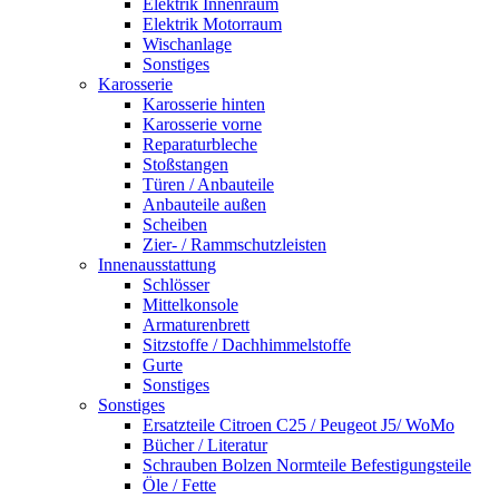
Elektrik Innenraum
Elektrik Motorraum
Wischanlage
Sonstiges
Karosserie
Karosserie hinten
Karosserie vorne
Reparaturbleche
Stoßstangen
Türen / Anbauteile
Anbauteile außen
Scheiben
Zier- / Rammschutzleisten
Innenausstattung
Schlösser
Mittelkonsole
Armaturenbrett
Sitzstoffe / Dachhimmelstoffe
Gurte
Sonstiges
Sonstiges
Ersatzteile Citroen C25 / Peugeot J5/ WoMo
Bücher / Literatur
Schrauben Bolzen Normteile Befestigungsteile
Öle / Fette