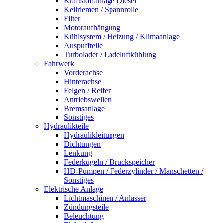
Kraftstoffanlage Diesel
Keilriemen / Spannrolle
Filter
Motoraufhängung
Kühlsystem / Heizung / Klimaanlage
Auspuffteile
Turbolader / Ladeluftkühlung
Fahrwerk
Vorderachse
Hinterachse
Felgen / Reifen
Antriebswellen
Bremsanlage
Sonstiges
Hydraulikteile
Hydraulikleitungen
Dichtungen
Lenkung
Federkugeln / Druckspeicher
HD-Pumpen / Federzylinder / Manschetten /
Sonstiges
Elektrische Anlage
Lichtmaschinen / Anlasser
Zündungsteile
Beleuchtung