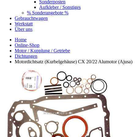
Sonderposten
Aufkleber / Sonstiges
% Sonderangebote %
Gebrauchtwagen
Werkstatt
Über uns
Home
Online-Shop
Motor / Kupplung / Getriebe
Dichtungen
Motordichtsatz (Kurbelgehäuse) CX 20/22 Alumotor (Ajusa)