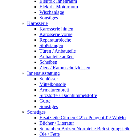
Elektrik Innenraum
Elektrik Motorraum
Wischanlage
Sonstiges
Karosserie
Karosserie hinten
Karosserie vorne
Reparaturbleche
Stoßstangen
Türen / Anbauteile
Anbauteile außen
Scheiben
Zier- / Rammschutzleisten
Innenausstattung
Schlösser
Mittelkonsole
Armaturenbrett
Sitzstoffe / Dachhimmelstoffe
Gurte
Sonstiges
Sonstiges
Ersatzteile Citroen C25 / Peugeot J5/ WoMo
Bücher / Literatur
Schrauben Bolzen Normteile Befestigungsteile
Öle / Fette