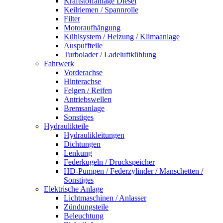
Kraftstoffanlage Diesel
Keilriemen / Spannrolle
Filter
Motoraufhängung
Kühlsystem / Heizung / Klimaanlage
Auspuffteile
Turbolader / Ladeluftkühlung
Fahrwerk
Vorderachse
Hinterachse
Felgen / Reifen
Antriebswellen
Bremsanlage
Sonstiges
Hydraulikteile
Hydraulikleitungen
Dichtungen
Lenkung
Federkugeln / Druckspeicher
HD-Pumpen / Federzylinder / Manschetten /
Sonstiges
Elektrische Anlage
Lichtmaschinen / Anlasser
Zündungsteile
Beleuchtung