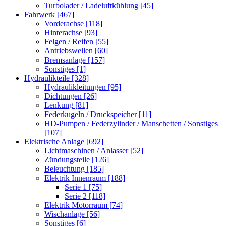
Turbolader / Ladeluftkühlung
[45]
Fahrwerk
[467]
Vorderachse
[118]
Hinterachse
[93]
Felgen / Reifen
[55]
Antriebswellen
[60]
Bremsanlage
[157]
Sonstiges
[1]
Hydraulikteile
[328]
Hydraulikleitungen
[95]
Dichtungen
[26]
Lenkung
[81]
Federkugeln / Druckspeicher
[11]
HD-Pumpen / Federzylinder / Manschetten / Sonstiges
[107]
Elektrische Anlage
[692]
Lichtmaschinen / Anlasser
[52]
Zündungsteile
[126]
Beleuchtung
[185]
Elektrik Innenraum
[188]
Serie 1
[75]
Serie 2
[118]
Elektrik Motorraum
[74]
Wischanlage
[56]
Sonstiges
[6]