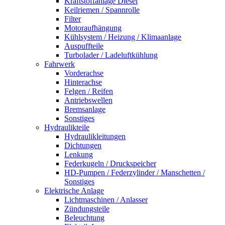
Kraftstoffanlage Diesel
Keilriemen / Spannrolle
Filter
Motoraufhängung
Kühlsystem / Heizung / Klimaanlage
Auspuffteile
Turbolader / Ladeluftkühlung
Fahrwerk
Vorderachse
Hinterachse
Felgen / Reifen
Antriebswellen
Bremsanlage
Sonstiges
Hydraulikteile
Hydraulikleitungen
Dichtungen
Lenkung
Federkugeln / Druckspeicher
HD-Pumpen / Federzylinder / Manschetten /
Sonstiges
Elektrische Anlage
Lichtmaschinen / Anlasser
Zündungsteile
Beleuchtung