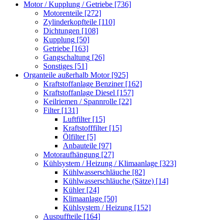
Motor / Kupplung / Getriebe
[736]
Motorenteile
[272]
Zylinderkopfteile
[110]
Dichtungen
[108]
Kupplung
[50]
Getriebe
[163]
Gangschaltung
[26]
Sonstiges
[51]
Organteile außerhalb Motor
[925]
Kraftstoffanlage Benziner
[162]
Kraftstoffanlage Diesel
[157]
Keilriemen / Spannrolle
[22]
Filter
[131]
Luftfilter
[15]
Kraftstofffilter
[15]
Ölfilter
[5]
Anbauteile
[97]
Motoraufhängung
[27]
Kühlsystem / Heizung / Klimaanlage
[323]
Kühlwasserschläuche
[82]
Kühlwasserschläuche (Sätze)
[14]
Kühler
[24]
Klimaanlage
[50]
Kühlsystem / Heizung
[152]
Auspuffteile
[164]