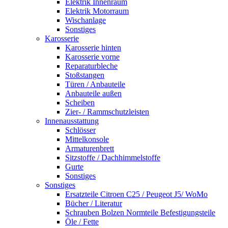
Elektrik Innenraum
Elektrik Motorraum
Wischanlage
Sonstiges
Karosserie
Karosserie hinten
Karosserie vorne
Reparaturbleche
Stoßstangen
Türen / Anbauteile
Anbauteile außen
Scheiben
Zier- / Rammschutzleisten
Innenausstattung
Schlösser
Mittelkonsole
Armaturenbrett
Sitzstoffe / Dachhimmelstoffe
Gurte
Sonstiges
Sonstiges
Ersatzteile Citroen C25 / Peugeot J5/ WoMo
Bücher / Literatur
Schrauben Bolzen Normteile Befestigungsteile
Öle / Fette