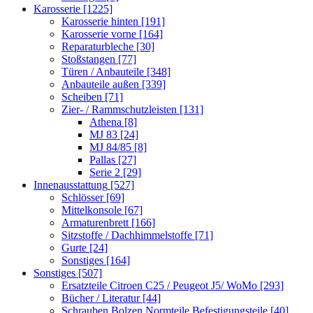
Karosserie
[1225]
Karosserie hinten
[191]
Karosserie vorne
[164]
Reparaturbleche
[30]
Stoßstangen
[77]
Türen / Anbauteile
[348]
Anbauteile außen
[339]
Scheiben
[71]
Zier- / Rammschutzleisten
[131]
Athena
[8]
MJ 83
[24]
MJ 84/85
[8]
Pallas
[27]
Serie 2
[29]
Innenausstattung
[527]
Schlösser
[69]
Mittelkonsole
[67]
Armaturenbrett
[166]
Sitzstoffe / Dachhimmelstoffe
[71]
Gurte
[24]
Sonstiges
[164]
Sonstiges
[507]
Ersatzteile Citroen C25 / Peugeot J5/ WoMo
[293]
Bücher / Literatur
[44]
Schrauben Bolzen Normteile Befestigungsteile
[40]